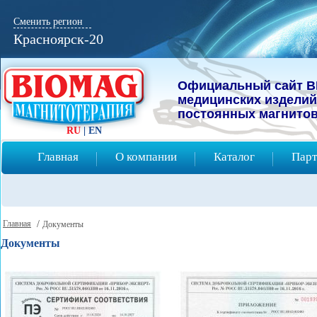
Сменить регион
Красноярск-20
Официальный сайт B
мeдицинcких изделий
постоянных магнитов
RU
|
EN
Главная
О компании
Каталог
Парт
Главная
/
Документы
Документы